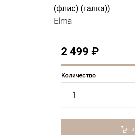
(флис) (галка))
Elma
2 499 ₽
Количество
В