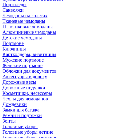
Портпледы
Саквояжи
Чемоданы на колесах
Тканевые чемоданы
Пластиковые чемоданы
Алюминиевые чемоданы
Детские чемоданы
Портмоне
Ключницы
Картхолдеры, визитницы
Мужские портмоне
Женские портмоне
Обложки для документов
Аксессуары в дорогу
Дорожные весы
Дорожные подушки
Косметички, несессеры
Чехлы для чемоданов
Дождевики
Замки для багажа
Ремни и подтяжки
Зонты
Головные уборы
Головные уборы летние
Головные уборы мужские