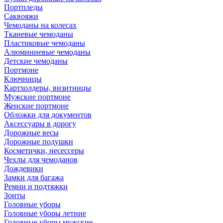
Портпледы
Саквояжи
Чемоданы на колесах
Тканевые чемоданы
Пластиковые чемоданы
Алюминиевые чемоданы
Детские чемоданы
Портмоне
Ключницы
Картхолдеры, визитницы
Мужские портмоне
Женские портмоне
Обложки для документов
Аксессуары в дорогу
Дорожные весы
Дорожные подушки
Косметички, несессеры
Чехлы для чемоданов
Дождевики
Замки для багажа
Ремни и подтяжки
Зонты
Головные уборы
Головные уборы летние
Головные уборы мужские